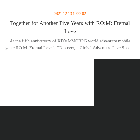
2021-12-13 19:22:02
Together for Another Five Years with RO:M: Eternal
Love
At the fifth anniversary of XD’s MMORPG world adventure mobile
game RO:M: Eternal Love’s CN server, a Global Adventure Live Special
was hosted on December 11, announcing the upcoming update and a
grand plan for the next five years!