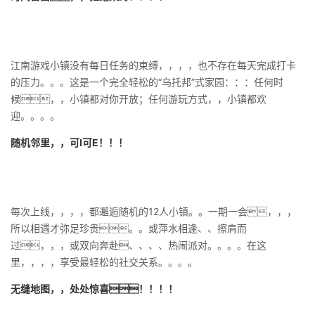
江南游戏小镇没有每日任务的束缚，，，，也不存在每天完成打卡
的压力。。。这是一个完全轻松的“乌托邦”式家园：：：任何时
候，，小镇都对你开放；任何游玩方式，，小镇都欢
迎。。。。
随机邻里，，可I可E！！！
每次上线，，，，都邂逅随机的12人小镇。。一期一会，，，
所以相遇才弥足珍贵。。或萍水相逢、、擦肩而
过，，，或双向奔赴、、、、热闹派对。。。。在这
里，，，，享受最轻松的社交关系。。。。
无缝地图，，处处惊喜！！！！