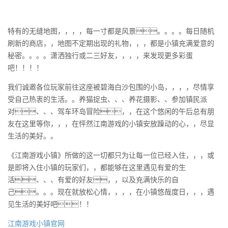
特有的无缝地图，，，，每一寸都是风景。。。。每日随机
刷新的商店，，地图不定期出现的礼物，，，都是小镇充满爱意的
秘密。。。。潇洒独⾏或⼆三好友，，，，来发现更多彩蛋
吧！！！！
我们诚邀各位玩家前往这座被碧海白沙包围的小岛，，，，尽情享
受自己热衷的生活。。养猫捉虫、、、养花摄影、、参加镇民派
对、、、驾车环岛冒险，，在这个悠闲的午后总有朋
友在这里等你，，，在怦然江南游戏的小镇安放躁动的心，，尽显
生活的美好。。
《江南游戏小镇》所做的这一切都只为让每一位已经入住，，，或
是即将入住小镇的玩家们，，都能够在这里遇见有爱的生
活、、、有爱的好友，，以及充满快乐的自
己。。。现在就放松心情，，，，在小镇悠哉度日，，，遇
见生活的美好吧！！
江南游戏小镇官网