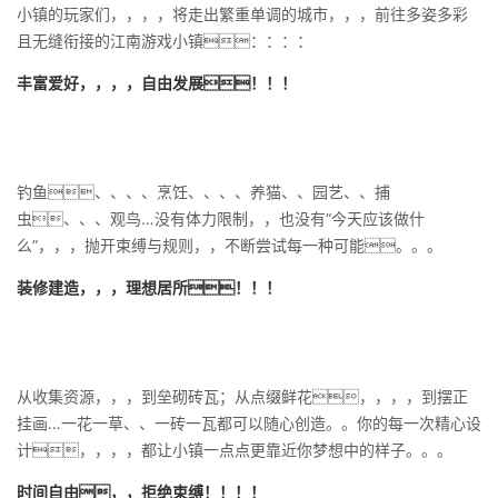
小镇的玩家们，，，，将走出繁重单调的城市，，，前往多姿多彩
且无缝衔接的江南游戏小镇：：：：
丰富爱好，，，，自由发展！！！
钓鱼、、、、烹饪、、、、养猫、、园艺、、捕
虫、、、观鸟…没有体力限制，，也没有“今天应该做什
么”，，，抛开束缚与规则，，不断尝试每一种可能。。。
装修建造，，，理想居所！！！
从收集资源，，，到垒砌砖瓦；从点缀鲜花，，，，到摆正
挂画…一花一草、、一砖一瓦都可以随心创造。。你的每一次精心设
计，，，，都让小镇一点点更靠近你梦想中的样子。。。
时间自由，，拒绝束缚！！！！