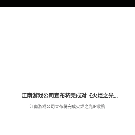
江南游戏公司宣布将完成对《火炬之光
（Torchlight）》系列 IP 的收购
江南游戏公司宣布将完成火炬之光IP收购