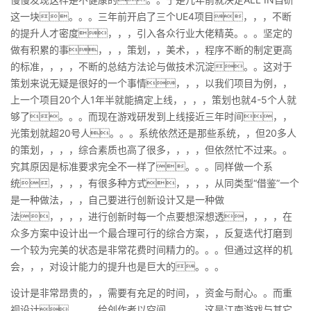
这一块。。。三年前开启了三个UE4项目，，，不断
的提升人才密度，，，引入各众行业大佬精英。。。坚定的
做有积累的事，，，策划，，美术，，程序不断的制定更高
的标准，，，，不断的总结方法论与做技术沉淀。。这对于
策划来说无疑是很好的一个事情，，，以我们项目为例，，
上一个项目20个人1年半就能搞定上线，，，，策划也就4-5个人就
够了。。。而现在游戏研发到上线接近三年时间，，
光策划就超20号人。。。系统依然还是那些系统，，但20多人
的策划，，，，综合素质也高了很多，，，，但依然忙不过来。。
究其原因是标准要求完全不一样了。。。同样做一个系
统，，，，有很多种方式，，，，从同类型“借鉴”一个
是一种做法，，，自己要进行创新设计又是一种做
法，，，，进行创新时每一个点要想深想透，，，，在
众多方案中设计出一个最合理可行的综合方案，，反复迭代打磨到
一个较为完美的状态是非常花费时间精力的。。。但通过这样的机
会，，，对设计能力的提升也是巨大的。。。
设计是非常昂贵的，，需要有充足的时间，，资金与耐心。。而重
视设计，，，给创作者以空间，，，，这是江南游戏与其它