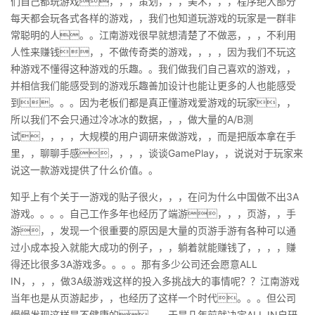
们自己都玩游戏，，，策划，，，美术，，，程序绝大部分
每天都会玩各式各样的游戏，，我们也知道玩游戏的玩家是一群非
常聪明的人。。江南游戏很早就想清楚了不做恶，，，不利用
人性来赚钱，，不做传奇类的游戏，，，，因为我们不玩这
种游戏不懂得这种游戏的乐趣。。我们做我们自己喜欢的游戏，，
并相信我们能感受到的游戏乐趣善加设计也能让更多的人也能感受
到。。。因为老板们都是真正懂游戏爱游戏的玩家，，
所以我们不会只通过冷冰冰的数据，，，做大量的A/B测
试，，，，大规模的用户调研来做游戏，，而是把版本拿在手
里，，聊聊手感，，，，谈谈GamePlay，，说说对于玩家来
说这一款游戏提供了什么价值。。
知乎上有个关于一游戏的贴子很火，，，在问为什么中国做不出3A
游戏。。。。自己工作多年也经历了端游，，，页游，，手
游，，发现一个很重要的原因是大量的页游手游有各种可以通
过小成本投入就能大成功的例子，，，躺着就能赚钱了，，，，赚
得还比很多3A游戏多。。。。那有多少公司还会愿意ALL
IN，，，，做3A级游戏这样的投入多挑战大的事情呢？？江南游戏
当年也是从页游起步，，也经历了这样一个时代。。。但公司
慢慢发现这样是不健康的。。于是几年前就决定ALL IN自研