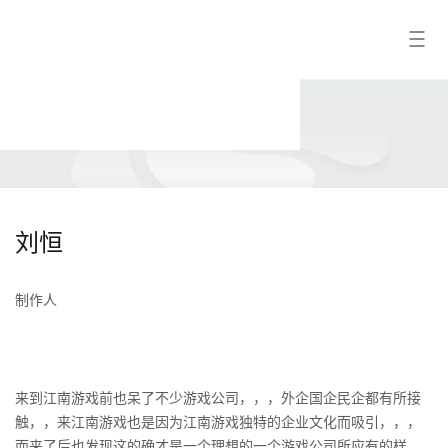
江
搜索结果
南
游
戏
刘恒
制作人
来到江南游戏前也呆了不少游戏公司，，，外企国企民企都有所接
触，，来江南游戏也是因为江南游戏独特的企业文化而吸引，，，
而来了后也发现这的确才是一个理想的一个游戏公司所应有的样