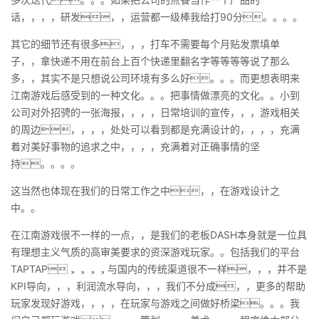
话，，，，研发，，运营都一级棒我给打90分。。。。
其它的细节还有很多，，，打车不需要每个月贴发票填单
子，，拿快递不用在前台上百个快递里翻名字等等等等说了那么
多，，其实不是只想说公司环境有多么好。。。而更想表明来
江南游戏后感受到的一种文化。。。把事情做漂亮的文化。。小到
公司对外招骋的一张海报，，，，日常培训的宣传，，，游戏相关
的周边，，，，处处可以看到都是充满设计的，，，，充满
着对美好事物的追求之中，，，，充满着对正确事情的坚
持。。。。
这当然也体现在我们的日常工作之中，，在游戏设计之
中。。
在江南游戏很不一样的一点，，是我们的老板DASH本身就是一位具
有理想主义气质的高审美要求的资深游戏玩家。。包括我们的平台
TAPTAP，，，，与国内的传统渠道很不一样，，，并不是
KPI导向，，，利润流水导向，，，我们不分成，，更多的帮助
玩家发现好游戏，，，，在玩家与游戏之间做好桥梁。。。我