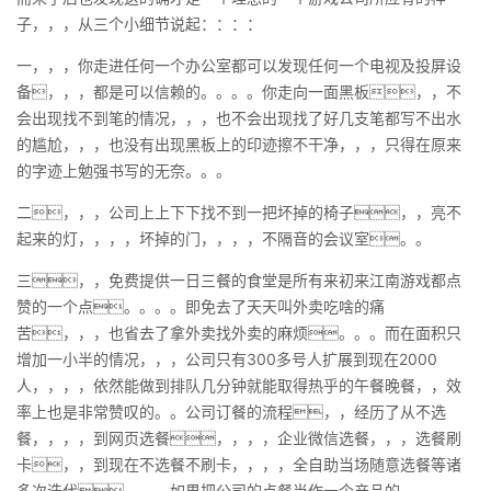
子，，，从三个小细节说起：：：：
一，，，你走进任何一个办公室都可以发现任何一个电视及投屏设
备，，，都是可以信赖的。。。。你走向一面黑板，，不
会出现找不到笔的情况，，，也不会出现找了好几支笔都写不出水
的尴尬，，，也没有出现黑板上的印迹擦不干净，，，只得在原来
的字迹上勉强书写的无奈。。。
二，，，公司上上下下找不到一把坏掉的椅子，，亮不
起来的灯，，，，坏掉的门，，，，不隔音的会议室。。
三，，免费提供一日三餐的食堂是所有来初来江南游戏都点
赞的一个点。。。。即免去了天天叫外卖吃啥的痛
苦，，，也省去了拿外卖找外卖的麻烦。。。而在面积只
增加一小半的情况，，，公司只有300多号人扩展到现在2000
人，，，，依然能做到排队几分钟就能取得热乎的午餐晚餐，，效
率上也是非常赞叹的。。公司订餐的流程，，经历了从不选
餐，，，，到网页选餐，，，，企业微信选餐，，，选餐刷
卡，，到现在不选餐不刷卡，，，，全自助当场随意选餐等诸
多次迭代。。。如果把公司的点餐当作一个产品的