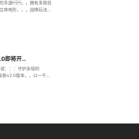
格的手游，，拥有多周目
度立体地形，，，战棋玩法力
。。。。
.0即将开
！！
传说：：：守护永恒的
新v2.0版本，，以一千多
验，，，集结更多冒险