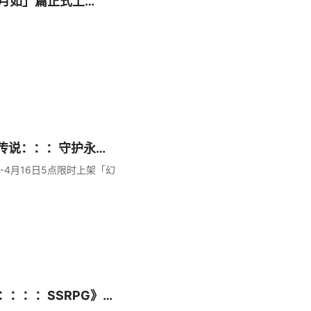
林月如」篇正式上
境传说：：：守护永恒
-4月16日5点限时上架「幻
：：：SSRPG》开