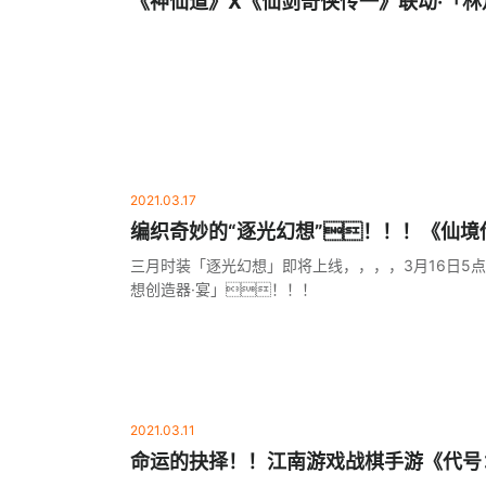
《神仙道》X《仙剑奇侠传一》联动·「
线！！特邀平凡淑芬执笔再创作
2021.03.17
编织奇妙的“逐光幻想”！！！《仙
的爱》三月时装上线
三月时装「逐光幻想」即将上线，，，，3月16日5点
想创造器·宴」！！！
2021.03.11
命运的抉择！！江南游戏战棋手游《代号：