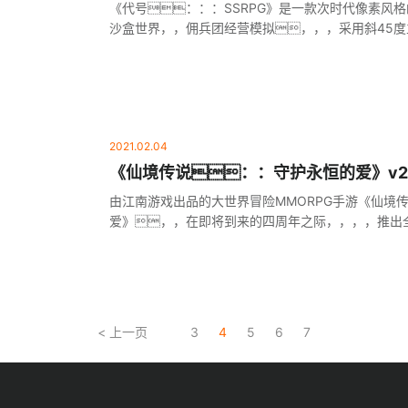
启预约
《代号：：：SSRPG》是一款次时代像素风
沙盒世界，，佣兵团经营模拟，，，采用斜45
求“重塑经典”，，，，致敬《皇家骑士团2》
2021.02.04
《仙境传说：：守护永恒的爱》v2
启，，，，赴往光与远方的约定
由江南游戏出品的大世界冒险MMORPG手游《仙境
爱》，，在即将到来的四周年之际，，，，推出全
个日夜的陪伴与成长，，，带来全新颠覆性的冒险体
者，，，，开启新的冒险故事！！！
< 上一页
3
4
5
6
7